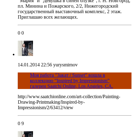
"Мария" и "Девушка в синей блузке", г. Н. Новгород,
пл. Минина и Пожарского, 2/2, Нижегородский
государственный выставочный комплекс, 2 этаж.
Приглашаю всех желающих.
0
0
14.01.2014 22:56
yurysmirnov
Моя работа ”Закат / Sunset” вошла в
коллекцию ”Inspired by Impressionism”
галереи Saatchi Online, Los Angeles, CA.
http://www.saatchionline.com/art-collection/Painting-
Drawing-Printmaking/Inspired-by-
Impressionism/2/63412/view
0
9