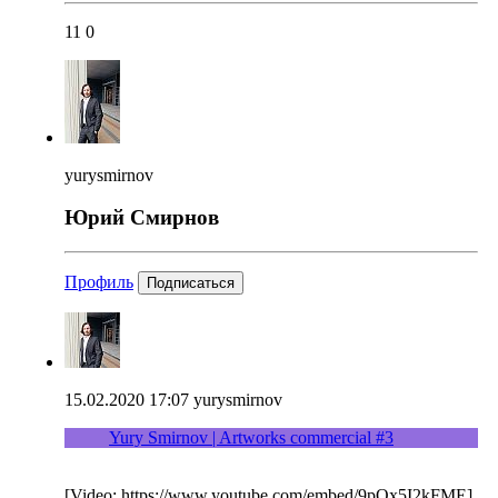
11
0
yurysmirnov
Юрий Смирнов
Профиль
Подписаться
15.02.2020 17:07
yurysmirnov
Yury Smirnov | Artworks commercial #3
[Video: https://www.youtube.com/embed/9pQx5I2kFME]