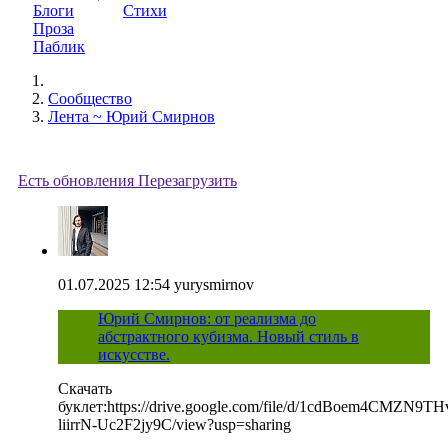
Блоги
Стихи
Проза
Паблик
Сообщество
Лента ~ Юрий Смирнов
Есть обновления
Перезагрузить
01.07.2025 12:54
yurysmirnov
Юрий Смирнов: от реализма до
абстрактного кубизма. Новый стиль в
искусстве.
Скачать
буклет:https://drive.google.com/file/d/1cdBoem4CMZN9TH
liirrN-Uc2F2jy9C/view?usp=sharing