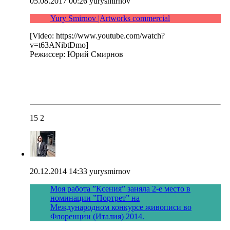
05.08.2017 00:26
yurysmirnov
Yury Smirnov |Artworks commercial
[Video: https://www.youtube.com/watch?
v=t63ANibtDmo]
Режиссер: Юрий Смирнов
15
2
20.12.2014 14:33
yurysmirnov
Моя работа ”Ксения” заняла 2-е место в
номинации ”Портрет” на
Международном конкурсе живописи во
Флоренции (Италия) 2014.