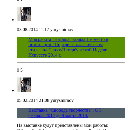
03.08.2014 11:17
yurysmirnov
Моя работа ”Наташа” заняла 1-е место в
номинации ”Портрет в классическом
стиле” на Санкт-Петербургской Неделе
Искусств 2014 г.
0
5
05.02.2014 21:08
yurysmirnov
Выставка ”Свобода творчества”. С 5
февраля 2014 до 9 марта 2014.
На выставке будут представлены мои работы: