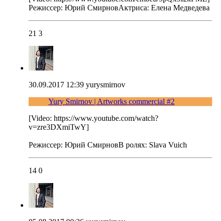
Режиссер: Юрий СмирновАктриса: Елена Медведева
21
3
30.09.2017 12:39
yurysmirnov
Yury Smirnov | Artworks commercial #2
[Video: https://www.youtube.com/watch?
v=zre3DXmiTwY]
Режиссер: Юрий СмирновВ ролях: Slava Vuich
14
0