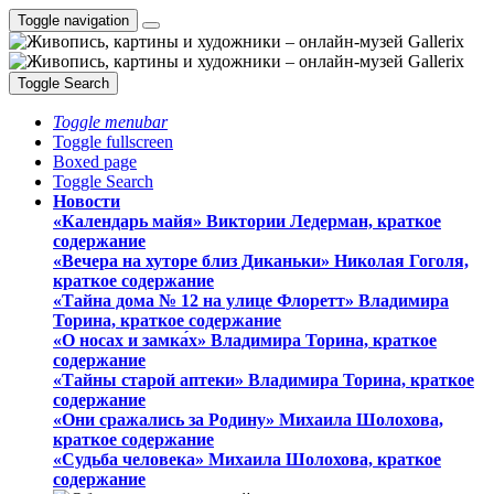
Toggle navigation
Toggle Search
Toggle menubar
Toggle fullscreen
Boxed page
Toggle Search
Новости
«Календарь майя» Виктории Ледерман, краткое
содержание
«Вечера на хуторе близ Диканьки» Николая Гоголя,
краткое содержание
«Тайна дома № 12 на улице Флоретт» Владимира
Торина, краткое содержание
«О носах и замка́х» Владимира Торина, краткое
содержание
«Тайны старой аптеки» Владимира Торина, краткое
содержание
«Они сражались за Родину» Михаила Шолохова,
краткое содержание
«Судьба человека» Михаила Шолохова, краткое
содержание