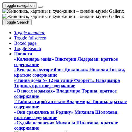
Toggle navigation
Toggle Search
Toggle menubar
Toggle fullscreen
Boxed page
Toggle Search
Новости
«Календарь майя» Виктории Ледерман, краткое
содержание
«Вечера на хуторе близ Диканьки» Николая Гоголя,
краткое содержание
«Тайна дома № 12 на улице Флоретт» Владимира
Торина, краткое содержание
«О носах и замка́х» Владимира Торина, краткое
содержание
«Тайны старой аптеки» Владимира Торина, краткое
содержание
«Они сражались за Родину» Михаила Шолохова,
краткое содержание
«Судьба человека» Михаила Шолохова, краткое
содержание