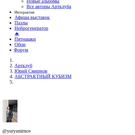
Новые альбомы
Все авторы Артклуба
Интерактив
Афиша выставок
Пазлы
Нейрогенератор
🔥
Пятнашки
Обои
Форум
Артклуб
Юрий Смирнов
АБСТРАКТНЫЙ КУБИЗМ
@yurysmirnov