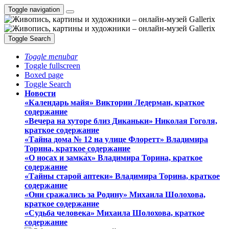
Toggle navigation
Toggle Search
Toggle menubar
Toggle fullscreen
Boxed page
Toggle Search
Новости
«Календарь майя» Виктории Ледерман, краткое
содержание
«Вечера на хуторе близ Диканьки» Николая Гоголя,
краткое содержание
«Тайна дома № 12 на улице Флоретт» Владимира
Торина, краткое содержание
«О носах и замка́х» Владимира Торина, краткое
содержание
«Тайны старой аптеки» Владимира Торина, краткое
содержание
«Они сражались за Родину» Михаила Шолохова,
краткое содержание
«Судьба человека» Михаила Шолохова, краткое
содержание