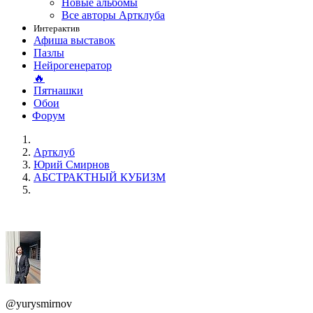
Новые альбомы
Все авторы Артклуба
Интерактив
Афиша выставок
Пазлы
Нейрогенератор
🔥
Пятнашки
Обои
Форум
Артклуб
Юрий Смирнов
АБСТРАКТНЫЙ КУБИЗМ
@yurysmirnov