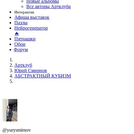
Новые альбомы
Все авторы Артклуба
Интерактив
Афиша выставок
Пазлы
Нейрогенератор
🔥
Пятнашки
Обои
Форум
Артклуб
Юрий Смирнов
АБСТРАКТНЫЙ КУБИЗМ
@yurysmirnov