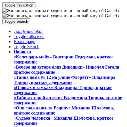
Toggle navigation
Toggle Search
Toggle menubar
Toggle fullscreen
Boxed page
Toggle Search
Новости
«Календарь майя» Виктории Ледерман, краткое
содержание
«Вечера на хуторе близ Диканьки» Николая Гоголя,
краткое содержание
«Тайна дома № 12 на улице Флоретт» Владимира
Торина, краткое содержание
«О носах и замка́х» Владимира Торина, краткое
содержание
«Тайны старой аптеки» Владимира Торина, краткое
содержание
«Они сражались за Родину» Михаила Шолохова,
краткое содержание
«Судьба человека» Михаила Шолохова, краткое
содержание